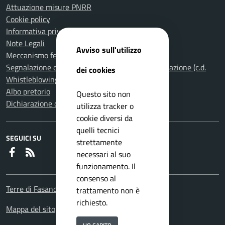
Attuazione misure PNRR
Cookie policy
Informativa privacy
Note Legali
Avviso sull'utilizzo
Meccanismo feedback per l'accessibilità
Segnalazione di illeciti nella Pubblica Amministrazione (c.d.
dei cookies
Whistleblowing)
Albo pretorio
Questo sito non
Dichiarazione di accessibilità
utilizza tracker o
cookie diversi da
quelli tecnici
SEGUICI SU
strettamente
Faceboook
RSS
necessari al suo
funzionamento. Il
consenso al
Terre di Fasano
trattamento non è
richiesto.
Mappa del sito