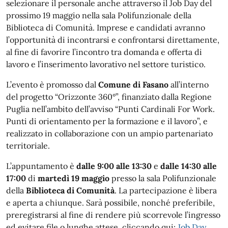
selezionare il personale anche attraverso il Job Day del
prossimo 19 maggio nella sala Polifunzionale della
Biblioteca di Comunità. Imprese e candidati avranno
l’opportunità di incontrarsi e confrontarsi direttamente,
al fine di favorire l’incontro tra domanda e offerta di
lavoro e l’inserimento lavorativo nel settore turistico.
L’evento è promosso dal
Comune di Fasano
all’interno
del progetto “Orizzonte 360°”, finanziato dalla Regione
Puglia nell’ambito dell’avviso “Punti Cardinali For Work.
Punti di orientamento per la formazione e il lavoro”, e
realizzato in collaborazione con un ampio partenariato
territoriale.
L’appuntamento è
dalle 9:00 alle 13:30
e
dalle 14:30 alle
17:00
di
martedì 19 maggio
presso la sala Polifunzionale
della
Biblioteca di Comunità
. La partecipazione è libera
e aperta a chiunque. Sarà possibile, nonché preferibile,
preregistrarsi al fine di rendere più scorrevole l’ingresso
ed evitare file o lunghe attese, cliccando qui:
Job Day