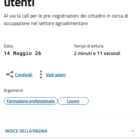
utenti
Dettagli della notizia
Al via la call per le pre-registrazioni dei cittadini in cerca di
occupazione nel settore agroalimentare
Data:
Tempo di lettura:
2 minuti e 11 secondi
14 Maggio 26
Condividi
Vedi azioni
Argomenti
Formazione professionale
Lavoro
INDICE DELLA PAGINA