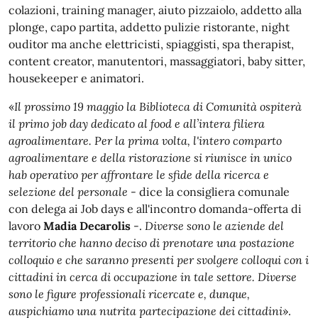
colazioni, training manager, aiuto pizzaiolo, addetto alla
plonge, capo partita, addetto pulizie ristorante, night
ouditor ma anche elettricisti, spiaggisti, spa therapist,
content creator, manutentori, massaggiatori, baby sitter,
housekeeper e animatori.
«
Il prossimo 19 maggio la Biblioteca di Comunità ospiterà
il primo job day dedicato al food e all’intera filiera
agroalimentare. Per la prima volta, l'intero comparto
agroalimentare e della ristorazione si riunisce in unico
hab operativo per affrontare le sfide della ricerca e
selezione del personale
- dice la consigliera comunale
con delega ai Job days e all'incontro domanda-offerta di
lavoro
Madia Decarolis
-.
Diverse sono le aziende del
territorio che hanno deciso di prenotare una postazione
colloquio e che saranno presenti per svolgere colloqui con i
cittadini in cerca di occupazione in tale settore. Diverse
sono le figure professionali ricercate e, dunque,
auspichiamo una nutrita partecipazione dei cittadini
».