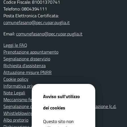
Codice Fiscale: 81001370741
Telefono: 0804394111
Posta Elettronica Certificata:
comunefasano@pec.rupar.puglia.it
Email:
comunefasano@pec.rupar.puglia.it
Leggi le FAQ
Prenotazione appuntamento
Segnalazione disservizio
Richiesta d'assistenza
Attuazione misure PNRR
Cookie policy
Informativa privacy
Note Legali
Avviso sull'utilizzo
Meccanismo feedback per l'accessibilità
Segnalazione di illeciti nella Pubblica Amministrazione (c.d.
dei cookies
Whistleblowing)
Albo pretorio
Questo sito non
Dichiarazione di accessibilità