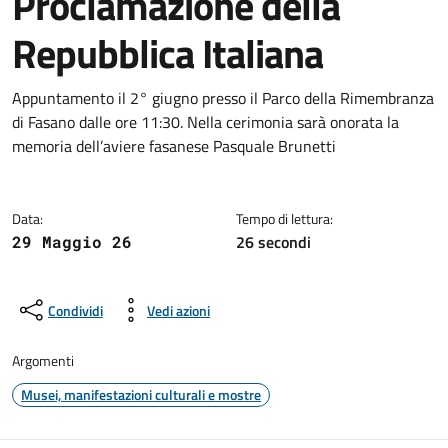
Proclamazione della
Repubblica Italiana
Dettagli della notizia
Appuntamento il 2° giugno presso il Parco della Rimembranza
di Fasano dalle ore 11:30. Nella cerimonia sarà onorata la
memoria dell’aviere fasanese Pasquale Brunetti
Data:
Tempo di lettura:
26 secondi
29 Maggio 26
Condividi
Vedi azioni
Argomenti
Musei, manifestazioni culturali e mostre