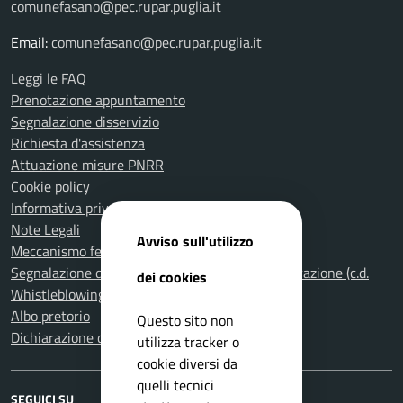
comunefasano@pec.rupar.puglia.it
Email:
comunefasano@pec.rupar.puglia.it
Leggi le FAQ
Prenotazione appuntamento
Segnalazione disservizio
Richiesta d'assistenza
Attuazione misure PNRR
Cookie policy
Informativa privacy
Note Legali
Avviso sull'utilizzo
Meccanismo feedback per l'accessibilità
Segnalazione di illeciti nella Pubblica Amministrazione (c.d.
dei cookies
Whistleblowing)
Albo pretorio
Questo sito non
Dichiarazione di accessibilità
utilizza tracker o
cookie diversi da
quelli tecnici
SEGUICI SU