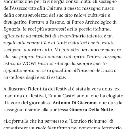
soddisfazione per la sinergia consolidata: «
Il sostegno
dell’Assessorato alla Cultura a questa rassegna nasce
dalla consapevolezza del suo alto valore culturale e
divulgativo. Portare a Fasano, al Parco Archeologico di
Egnazia, le voci più autorevoli della poesia italiana,
affiancate da musicisti di straordinario talento, è un
regalo alla comunità e ai tanti visitatori che in estate
scelgono la nostra città. Mi fa inoltre un enorme piacere
che sia proprio Fasanomusica ad aprire l'intera rassegna
estiva di WOW! Fasano: ritengo da sempre questo
appuntamento un vero gioiellino all'interno del nostro
cartellone degli eventi estivi»
.
A illustrare l'identità del festival è stata la vera deus-ex
machina del festival, Emma Castellaneta, che ha elogiato
il lavoro del giornalista
Antonio Di Giacomo
, che cura la
rassegna insieme alla poetessa
Ginevra Della Notte
.
«
La formula che ha permesso a "L'antico richiamo" di
conquistare un ruolo identitario nel panorama letterario