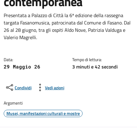
contemporanea
Dettagli della notizia
Presentata a Palazzo di Città la 6ª edizione della rassegna
targata Fasanomusica, patrocinata dal Comune di Fasano. Dal
26 al 28 giugno, tra gli ospiti Aldo Nove, Patrizia Valduga e
Valerio Magrelli.
Data:
Tempo di lettura:
3 minuti e 42 secondi
29 Maggio 26
Condividi
Vedi azioni
Argomenti
Musei, manifestazioni culturali e mostre