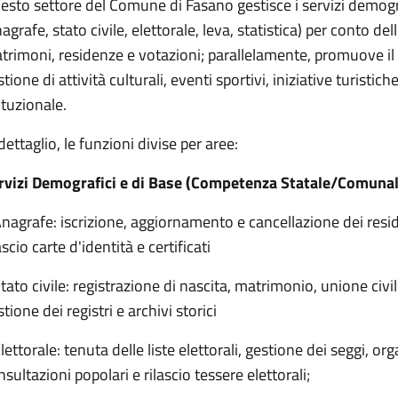
esto settore del Comune di Fasano gestisce i servizi demog
agrafe, stato civile, elettorale, leva, statistica) per conto de
trimoni, residenze e votazioni; parallelamente, promuove il t
tione di attività culturali, eventi sportivi, iniziative turisti
tituzionale.
dettaglio, le funzioni divise per aree:
rvizi Demografici e di Base (Competenza Statale/Comuna
Anagrafe: iscrizione, aggiornamento e cancellazione dei resid
ascio carte d'identità e certificati
Stato civile: registrazione di nascita, matrimonio, unione civi
tione dei registri e archivi storici
lettorale: tenuta delle liste elettorali, gestione dei seggi, or
sultazioni popolari e rilascio tessere elettorali;