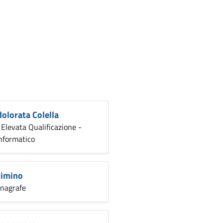
olorata Colella
 Elevata Qualificazione -
Informatico
imino
Anagrafe