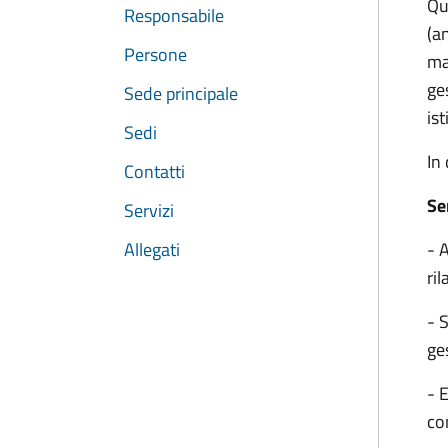
Qu
Responsabile
(an
Persone
ma
ges
Sede principale
is
Sedi
In 
Contatti
Se
Servizi
Allegati
- 
ril
- 
ges
- E
con