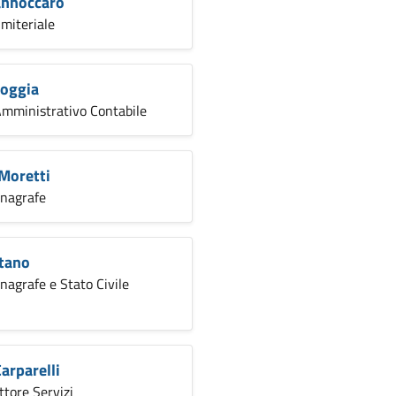
annoccaro
miteriale
Boggia
Amministrativo Contabile
Moretti
Anagrafe
tano
Anagrafe e Stato Civile
arparelli
ttore Servizi