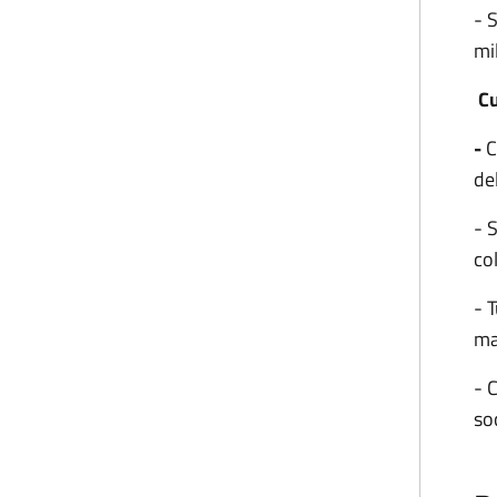
- S
mi
Cu
-
C
de
- 
co
- 
ma
- 
so