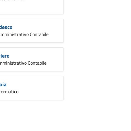
edesco
Amministrativo Contabile
iero
mministrativo Contabile
oia
nformatico