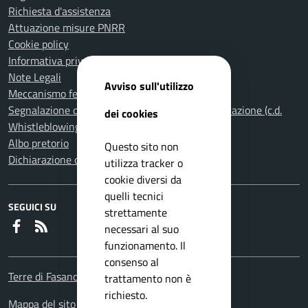
Richiesta d'assistenza
Attuazione misure PNRR
Cookie policy
Informativa privacy
Note Legali
Avviso sull'utilizzo
Meccanismo feedback per l'accessibilità
Segnalazione di illeciti nella Pubblica Amministrazione (c.d.
dei cookies
Whistleblowing)
Albo pretorio
Questo sito non
Dichiarazione di accessibilità
utilizza tracker o
cookie diversi da
quelli tecnici
SEGUICI SU
strettamente
Faceboook
RSS
necessari al suo
funzionamento. Il
consenso al
Terre di Fasano
trattamento non è
richiesto.
Mappa del sito