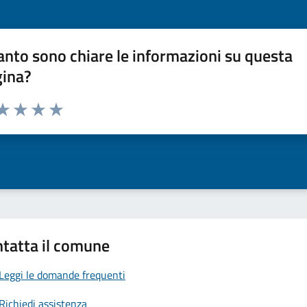
nto sono chiare le informazioni su questa
gina?
da 1 a 5 stelle la pagina
a 1 stelle su 5
aluta 2 stelle su 5
Valuta 3 stelle su 5
Valuta 4 stelle su 5
Valuta 5 stelle su 5
tatta il comune
Leggi le domande frequenti
Richiedi assistenza