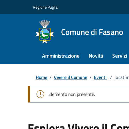
Regione Puglia
Comune di Fasano
Amministrazione
Novità
Servizi
Home
/
Vivere il Comune
/
Eventi
/
Jucatúr
Elemento non presente.
Esplora Vivere il C