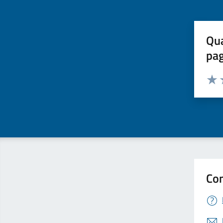
Qua
pa
Valuta 
Valut
V
Con