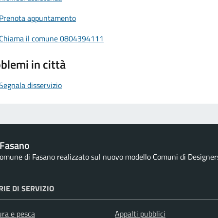
Prenota appuntamento
Chiama il comune 0804394111
blemi in città
Segnala disservizio
 Fasano
 comune di Fasano realizzato sul nuovo modello Comuni di Designers I
IE DI SERVIZIO
ura e pesca
Appalti pubblici