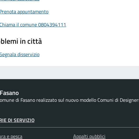
Prenota appuntamento
Chiama il comune 0804394111
blemi in città
Segnala disservizio
 Fasano
 comune di Fasano realizzato sul nuovo modello Comuni di Designers I
IE DI SERVIZIO
ura e pesca
Appalti pubblici