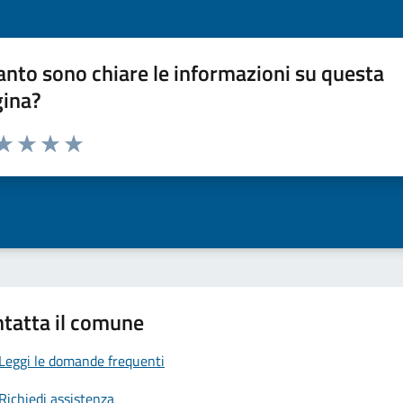
nto sono chiare le informazioni su questa
gina?
da 1 a 5 stelle la pagina
a 1 stelle su 5
aluta 2 stelle su 5
Valuta 3 stelle su 5
Valuta 4 stelle su 5
Valuta 5 stelle su 5
tatta il comune
Leggi le domande frequenti
Richiedi assistenza