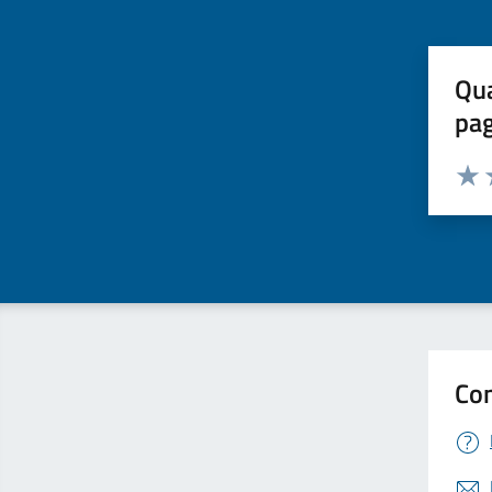
Qua
pa
Valuta 
Valut
V
Con