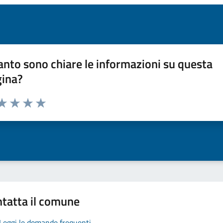
nto sono chiare le informazioni su questa
gina?
da 1 a 5 stelle la pagina
a 1 stelle su 5
aluta 2 stelle su 5
Valuta 3 stelle su 5
Valuta 4 stelle su 5
Valuta 5 stelle su 5
tatta il comune
Leggi le domande frequenti