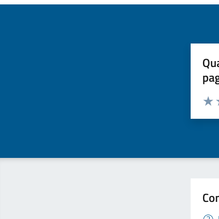
Qua
pa
Valuta 
Valut
V
Con