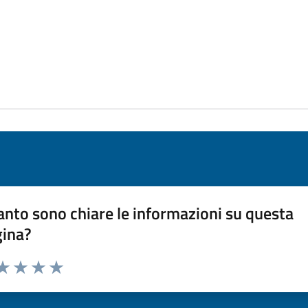
nto sono chiare le informazioni su questa
gina?
da 1 a 5 stelle la pagina
a 1 stelle su 5
aluta 2 stelle su 5
Valuta 3 stelle su 5
Valuta 4 stelle su 5
Valuta 5 stelle su 5