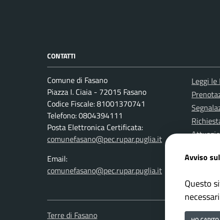
CONTATTI
Comune di Fasano
Leggi le
Piazza I. Ciaia - 72015 Fasano
Prenota
Codice Fiscale: 81001370741
Segnalaz
Telefono: 0804394111
Richiest
Posta Elettronica Certificata:
Attuazi
comunefasano@pec.rupar.puglia.it
Avviso sul
Email:
comunefasano@pec.rupar.puglia.it
Questo si
necessari
Terre di Fasano
Mappa de
HO CAPITO