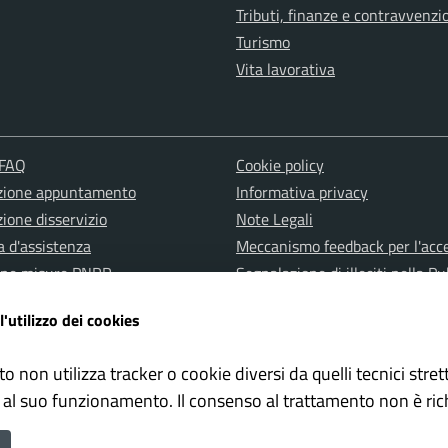
Tributi, finanze e contravvenzi
Turismo
Vita lavorativa
 FAQ
Cookie policy
zione appuntamento
Informativa privacy
ione disservizio
Note Legali
a d'assistenza
Meccanismo feedback per l'acce
one misure PNRR
Segnalazione di illeciti nella Pu
Amministrazione (c.d. Whistleb
l'utilizzo dei cookies
Albo pretorio
Dichiarazione di accessibilità
to non utilizza tracker o cookie diversi da quelli tecnici str
 al suo funzionamento. Il consenso al trattamento non è ric
l sito