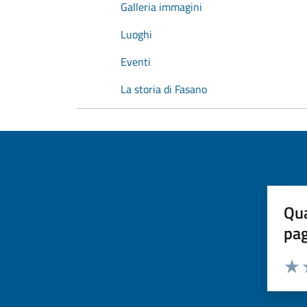
Galleria immagini
Luoghi
Eventi
La storia di Fasano
Qua
pa
Valuta 
Valut
V