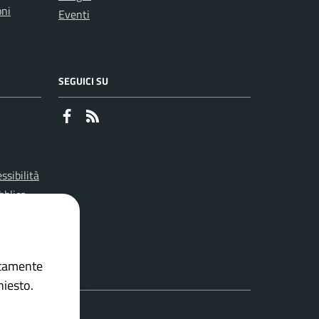
oni
Eventi
SEGUICI SU
Faceboook
RSS
ssibilità
bblica
lowing)
ettamente
hiesto.