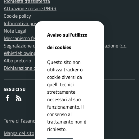
Richiesta d'assistenza
Attuazione misure PNRR
Cookie policy
Informativa privacy
Note Legali
Avviso sull'utilizzo
Meccanismo feedback per l'accessibilità
Segnalazione di illeciti nella Pubblica Amministrazione (c.d.
dei cookies
Whistleblowing)
Albo pretorio
Questo sito non
Dichiarazione di accessibilità
utilizza tracker o
cookie diversi da
quelli tecnici
SEGUICI SU
strettamente
Faceboook
RSS
necessari al suo
funzionamento. Il
consenso al
Terre di Fasano
trattamento non è
richiesto.
Mappa del sito