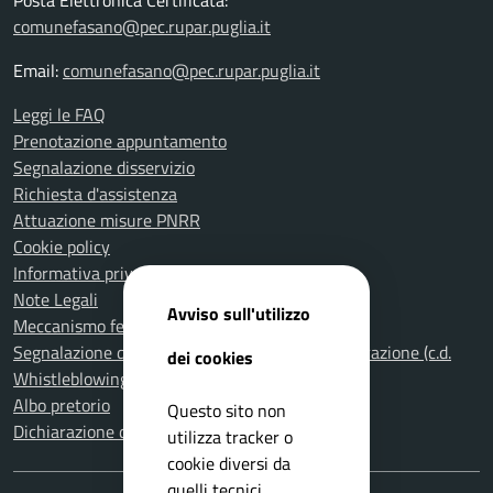
Posta Elettronica Certificata:
comunefasano@pec.rupar.puglia.it
Email:
comunefasano@pec.rupar.puglia.it
Leggi le FAQ
Prenotazione appuntamento
Segnalazione disservizio
Richiesta d'assistenza
Attuazione misure PNRR
Cookie policy
Informativa privacy
Note Legali
Avviso sull'utilizzo
Meccanismo feedback per l'accessibilità
Segnalazione di illeciti nella Pubblica Amministrazione (c.d.
dei cookies
Whistleblowing)
Albo pretorio
Questo sito non
Dichiarazione di accessibilità
utilizza tracker o
cookie diversi da
quelli tecnici