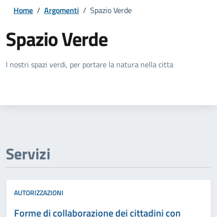
Home
/
Argomenti
/
Spazio Verde
Spazio Verde
Dettagli della notizia
I nostri spazi verdi, per portare la natura nella citta
Servizi
AUTORIZZAZIONI
Forme di collaborazione dei cittadini con