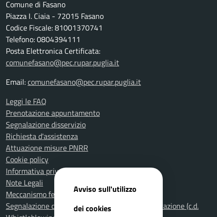
Comune di Fasano
Piazza I. Ciaia - 72015 Fasano
Codice Fiscale: 81001370741
Telefono: 0804394111
Posta Elettronica Certificata:
comunefasano@pec.rupar.puglia.it
Email:
comunefasano@pec.rupar.puglia.it
Leggi le FAQ
Prenotazione appuntamento
Segnalazione disservizio
Richiesta d'assistenza
Attuazione misure PNRR
Cookie policy
Informativa privacy
Note Legali
Avviso sull'utilizzo
Meccanismo feedback per l'accessibilità
Segnalazione di illeciti nella Pubblica Amministrazione (c.d.
dei cookies