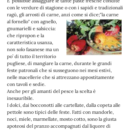
E’ possibile assaggiare le tante paste fresche condite
con le verdure di stagione o con i sapidi e tradizionali
ragù, gli arrosti di carne, anzi come si dice;"la carne
al fornello" con agnello,
gnumarielli e salsiccia:
che ripropon e la
caratteristica usanza,
non solo fasanese ma un
po’ di tutto il territorio
pugliese, di mangiare la carne, durante le grandi
feste patronali che si susseguono nei mesi estivi,
nelle macellerie che si attrezzano appostitamente
con tavoli e sedie.
Anche per gli amanti del pesce la scelta è
inesauribile.
I dolci, dai bocconotti alle cartellate, dalla copeta alle
pettole sono tipici delle feste. Fatti con mandorle,
noci, miele, marmellate, mosto cotto, sono la giusta
apoteosi del pranzo accompagnati dal liquore di