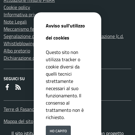
Attuazione misure PNRR
Cookie policy
Informativa privacy
Note Legali
Avviso sull'utilizzo
Meccanismo feedback per l'accessibilità
Segnalazione di illeciti nella Pubblica Amministrazione (c.d.
dei cookies
Whistleblowing)
Albo pretorio
Questo sito non
Dichiarazione di accessibilità
utilizza tracker o
cookie diversi da
quelli tecnici
SEGUICI SU
strettamente
Faceboook
RSS
necessari al suo
funzionamento. Il
consenso al
Terre di Fasano
trattamento non è
richiesto.
Mappa del sito
HO CAPITO
Il sito istituzionale del Comune di Fasano è un progetto