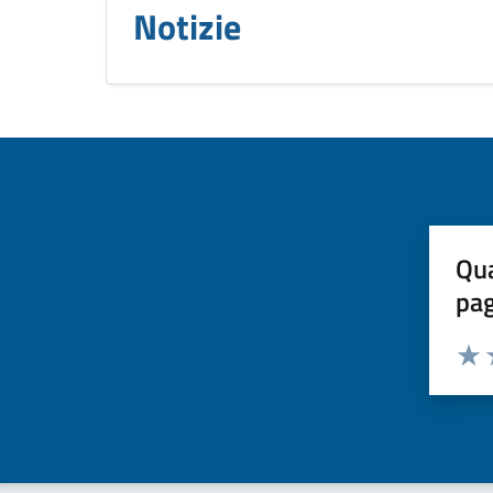
Notizie
Qua
pa
Valuta 
Valut
V