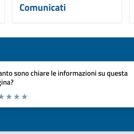
Comunicati
nto sono chiare le informazioni su questa
gina?
da 1 a 5 stelle la pagina
a 1 stelle su 5
aluta 2 stelle su 5
Valuta 3 stelle su 5
Valuta 4 stelle su 5
Valuta 5 stelle su 5