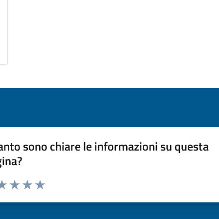
nto sono chiare le informazioni su questa
gina?
da 1 a 5 stelle la pagina
a 1 stelle su 5
aluta 2 stelle su 5
Valuta 3 stelle su 5
Valuta 4 stelle su 5
Valuta 5 stelle su 5