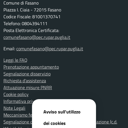
Comune di Fasano
Piazza I. Ciaia - 72015 Fasano
Codice Fiscale: 81001370741
Telefono: 0804394111
Posta Elettronica Certificata:
comunefasano@pec.rupar.puglia.it
Email:
comunefasano@pec.rupar.puglia.it
Leggi le FAQ
Prenotazione appuntamento
Segnalazione disservizio
Richiesta d'assistenza
Attuazione misure PNRR
Cookie policy
Informativa privacy
Note Legali
Avviso sull'utilizzo
Meccanismo feedback per l'accessibilità
Segnalazione di illeciti nella Pubblica Amministrazione (c.d.
dei cookies