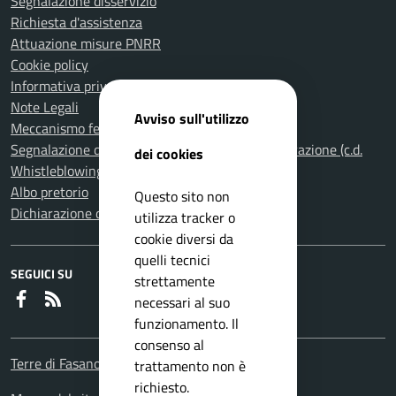
Segnalazione disservizio
Richiesta d'assistenza
Attuazione misure PNRR
Cookie policy
Informativa privacy
Note Legali
Avviso sull'utilizzo
Meccanismo feedback per l'accessibilità
Segnalazione di illeciti nella Pubblica Amministrazione (c.d.
dei cookies
Whistleblowing)
Albo pretorio
Questo sito non
Dichiarazione di accessibilità
utilizza tracker o
cookie diversi da
quelli tecnici
SEGUICI SU
strettamente
Faceboook
RSS
necessari al suo
funzionamento. Il
consenso al
Terre di Fasano
trattamento non è
richiesto.