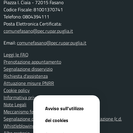
Piazza I. Ciaia - 72015 Fasano
Codice Fiscale: 81001370741
Telefono: 0804394111
Posta Elettronica Certificata:
comunefasano@pec.rupar.puglia.it
Email:
comunefasano@pec.rupar.puglia.it
Leggi le FAQ
Prenotazione appuntamento
Segnalazione disservizio
Richiesta d'assistenza
Attuazione misure PNRR
Cookie policy
Informativa privacy
Note Legali
Avviso sull'utilizzo
Meccanismo feedback per l'accessibilità
Segnalazione di illeciti nella Pubblica Amministrazione (c.d.
dei cookies
Whistleblowing)