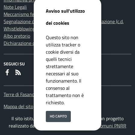
Note Legali
Avviso sull'utilizzo
Meccanismo feedback per l'accessibilità
Segnalazione di illeciti nella Pubblica Amministrazione (c.d.
dei cookies
Whistleblowing)
Albo pretorio
Questo sito non
Dichiarazione di accessibilità
utilizza tracker o
cookie diversi da
quelli tecnici
SEGUICI SU
strettamente
Faceboook
RSS
necessari al suo
funzionamento. Il
consenso al
Terre di Fasano
trattamento non è
richiesto.
Mappa del sito
HO CAPITO
Il sito istituzionale del Comune di Fasano è un progetto
realizzato da
ISWEB S.p.A.
con la
Soluzione Comuni PNRR