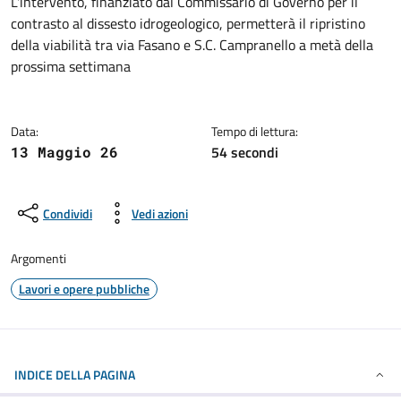
Dettagli della notizia
L'intervento, finanziato dal Commissario di Governo per il
contrasto al dissesto idrogeologico, permetterà il ripristino
della viabilità tra via Fasano e S.C. Campranello a metà della
prossima settimana
Data:
Tempo di lettura:
54 secondi
13 Maggio 26
Condividi
Vedi azioni
Argomenti
Lavori e opere pubbliche
INDICE DELLA PAGINA