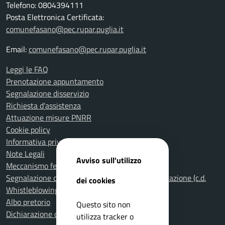
Telefono: 0804394111
Posta Elettronica Certificata:
comunefasano@pec.rupar.puglia.it
Email:
comunefasano@pec.rupar.puglia.it
Leggi le FAQ
Prenotazione appuntamento
Segnalazione disservizio
Richiesta d'assistenza
Attuazione misure PNRR
Cookie policy
Informativa privacy
Note Legali
Avviso sull'utilizzo
Meccanismo feedback per l'accessibilità
Segnalazione di illeciti nella Pubblica Amministrazione (c.d.
dei cookies
Whistleblowing)
Albo pretorio
Questo sito non
Dichiarazione di accessibilità
utilizza tracker o