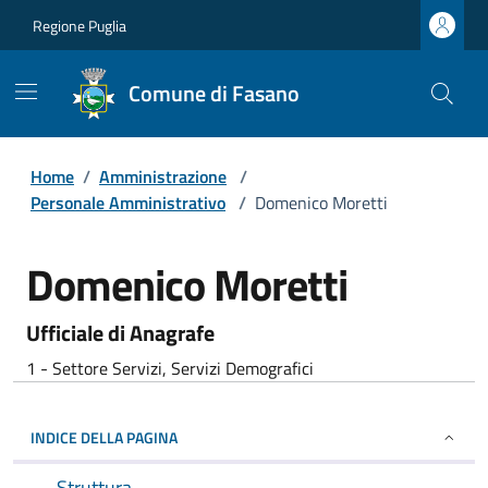
Regione Puglia
Comune di Fasano
Home
/
Amministrazione
/
Personale Amministrativo
/
Domenico Moretti
Domenico Moretti
Ufficiale di Anagrafe
1 - Settore Servizi, Servizi Demografici
INDICE DELLA PAGINA
Struttura