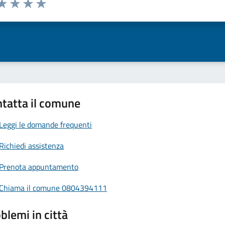
a 1 stelle su 5
aluta 2 stelle su 5
Valuta 3 stelle su 5
Valuta 4 stelle su 5
Valuta 5 stelle su 5
tatta il comune
Leggi le domande frequenti
Richiedi assistenza
Prenota appuntamento
Chiama il comune 0804394111
blemi in città