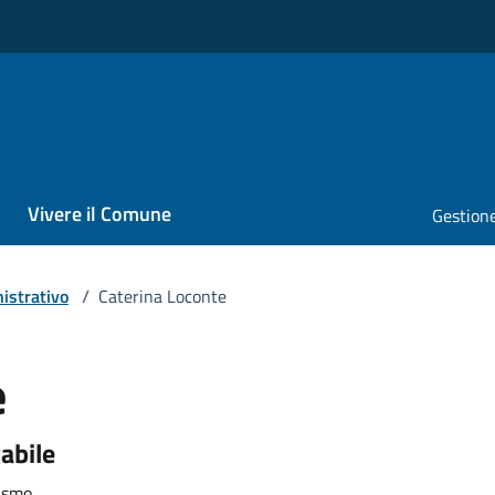
Vivere il Comune
Gestione
istrativo
/
Caterina Loconte
e
abile
rismo