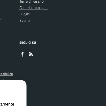
Terre di Fasano
Galleria immagini
Luoghi
oni
Eventi
SEGUICI SU
Faceboook
RSS
ssibilità
bblica
lowing)
ettamente