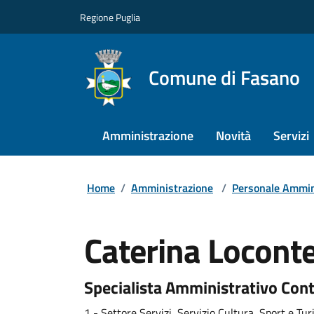
Regione Puglia
Comune di Fasano
Amministrazione
Novità
Servizi
Home
/
Amministrazione
/
Personale Ammin
Caterina Locont
Specialista Amministrativo Cont
1 - Settore Servizi, Servizio Cultura, Sport e Tu