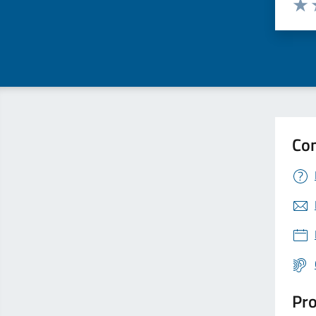
Valut
V
Con
Pro