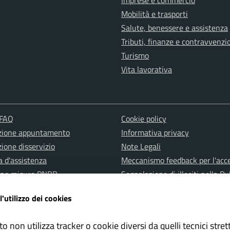
Imprese e commercio
Mobilità e trasporti
Salute, benessere e assistenza
Tributi, finanze e contravvenzi
Turismo
Vita lavorativa
 FAQ
Cookie policy
zione appuntamento
Informativa privacy
ione disservizio
Note Legali
a d'assistenza
Meccanismo feedback per l'acce
one misure PNRR
Segnalazione di illeciti nella Pu
Amministrazione (c.d. Whistleb
l'utilizzo dei cookies
Albo pretorio
Dichiarazione di accessibilità
to non utilizza tracker o cookie diversi da quelli tecnici str