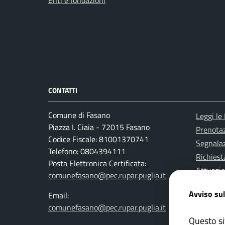
Enti e fondazioni
CONTATTI
Comune di Fasano
Leggi le
Piazza I. Ciaia - 72015 Fasano
Prenota
Codice Fiscale: 81001370741
Segnalaz
Telefono: 0804394111
Richiest
Posta Elettronica Certificata:
Attuazi
comunefasano@pec.rupar.puglia.it
Avviso sul
Email:
comunefasano@pec.rupar.puglia.it
Questo si