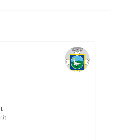
t
.it