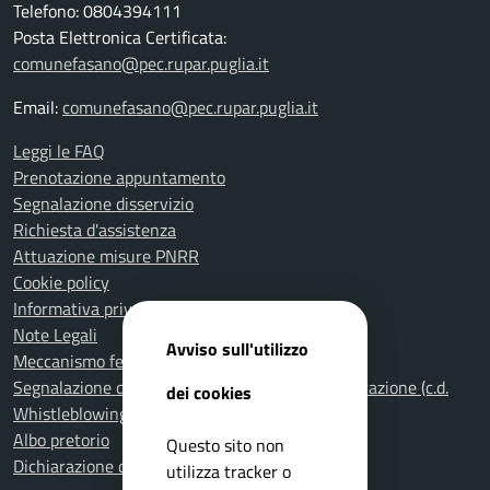
Telefono: 0804394111
Posta Elettronica Certificata:
comunefasano@pec.rupar.puglia.it
Email:
comunefasano@pec.rupar.puglia.it
Leggi le FAQ
Prenotazione appuntamento
Segnalazione disservizio
Richiesta d'assistenza
Attuazione misure PNRR
Cookie policy
Informativa privacy
Note Legali
Avviso sull'utilizzo
Meccanismo feedback per l'accessibilità
Segnalazione di illeciti nella Pubblica Amministrazione (c.d.
dei cookies
Whistleblowing)
Albo pretorio
Questo sito non
Dichiarazione di accessibilità
utilizza tracker o