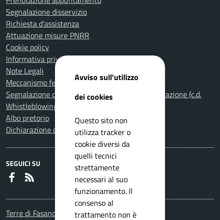
Prenotazione appuntamento
Segnalazione disservizio
Richiesta d'assistenza
Attuazione misure PNRR
Cookie policy
Informativa privacy
Note Legali
Avviso sull'utilizzo
Meccanismo feedback per l'accessibilità
Segnalazione di illeciti nella Pubblica Amministrazione (c.d.
dei cookies
Whistleblowing)
Albo pretorio
Questo sito non
Dichiarazione di accessibilità
utilizza tracker o
cookie diversi da
quelli tecnici
SEGUICI SU
strettamente
Faceboook
RSS
necessari al suo
funzionamento. Il
consenso al
Terre di Fasano
trattamento non è