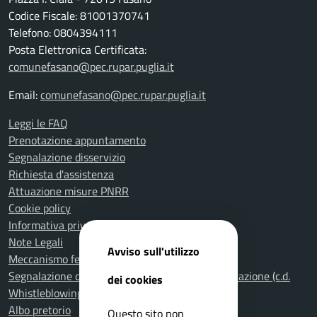
Codice Fiscale: 81001370741
Telefono: 0804394111
Posta Elettronica Certificata:
comunefasano@pec.rupar.puglia.it
Email:
comunefasano@pec.rupar.puglia.it
Leggi le FAQ
Prenotazione appuntamento
Segnalazione disservizio
Richiesta d'assistenza
Attuazione misure PNRR
Cookie policy
Informativa privacy
Note Legali
Avviso sull'utilizzo
Meccanismo feedback per l'accessibilità
Segnalazione di illeciti nella Pubblica Amministrazione (c.d.
dei cookies
Whistleblowing)
Albo pretorio
Questo sito non