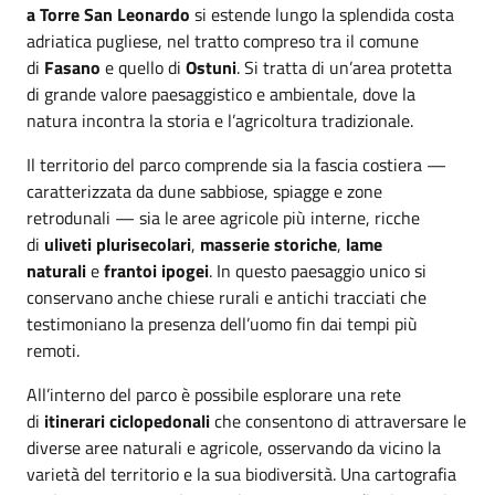
a Torre San Leonardo
si estende lungo la splendida costa
adriatica pugliese, nel tratto compreso tra il comune
di
Fasano
e quello di
Ostuni
. Si tratta di un’area protetta
di grande valore paesaggistico e ambientale, dove la
natura incontra la storia e l’agricoltura tradizionale.
Il territorio del parco comprende sia la fascia costiera —
caratterizzata da dune sabbiose, spiagge e zone
retrodunali — sia le aree agricole più interne, ricche
di
uliveti plurisecolari
,
masserie storiche
,
lame
naturali
e
frantoi ipogei
. In questo paesaggio unico si
conservano anche chiese rurali e antichi tracciati che
testimoniano la presenza dell’uomo fin dai tempi più
remoti.
All’interno del parco è possibile esplorare una rete
di
itinerari ciclopedonali
che consentono di attraversare le
diverse aree naturali e agricole, osservando da vicino la
varietà del territorio e la sua biodiversità. Una cartografia