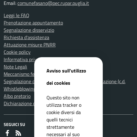
Email:
comunefasano@pec.rupar.puglia.it
Leggi le FAQ
Prenotazione appuntamento
Segnalazione disservizio
Richiesta d'assistenza
Attuazione misure PNRR
Cookie policy
Informativa privacy
Note Legali
Avviso sull'utilizzo
Meccanismo feedback per l'accessibilità
Segnalazione di illeciti nella Pubblica Amministrazione (c.d.
dei cookies
Whistleblowing)
Albo pretorio
Questo sito non
Dichiarazione di accessibilità
utilizza tracker o
cookie diversi da
quelli tecnici
SEGUICI SU
strettamente
Faceboook
RSS
necessari al suo