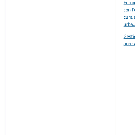
Forme
con l
cura 
urba..
Gesti
aree 