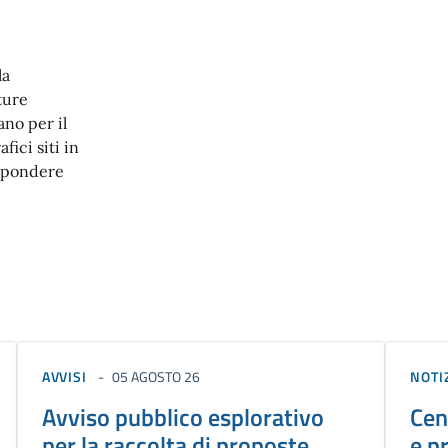
la
ture
no per il
fici siti in
ispondere
AVVISI
05 AGOSTO 26
NOTI
Avviso pubblico esplorativo
Cen
per la raccolta di proposte
e p