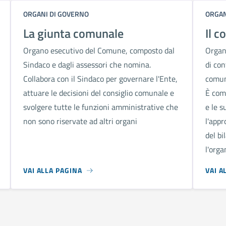
ORGANI DI GOVERNO
ORGAN
La giunta comunale
Il c
Organo esecutivo del Comune, composto dal
Organo
Sindaco e dagli assessori che nomina.
di con
Collabora con il Sindaco per governare l'Ente,
comuni
attuare le decisioni del consiglio comunale e
È comp
svolgere tutte le funzioni amministrative che
e le s
non sono riservate ad altri organi
l'appr
del bi
l'orga
VAI ALLA PAGINA
VAI A