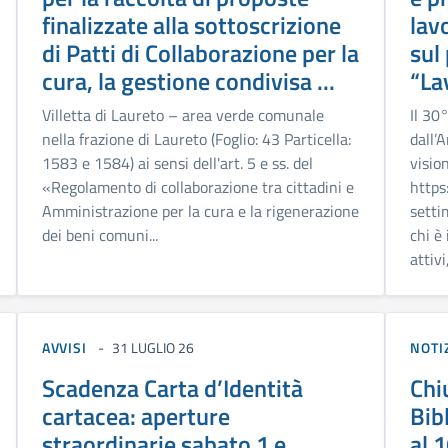
finalizzate alla sottoscrizione
lav
di Patti di Collaborazione per la
sul
cura, la gestione condivisa ...
“La
Villetta di Laureto – area verde comunale
Il 30
nella frazione di Laureto (Foglio: 43 Particella:
dall’
1583 e 1584) ai sensi dell'art. 5 e ss. del
visio
«Regolamento di collaborazione tra cittadini e
https
Amministrazione per la cura e la rigenerazione
setti
dei beni comuni...
chi è
attivi
AVVISI
31 LUGLIO 26
NOTI
Scadenza Carta d’Identità
Chi
cartacea: aperture
Bib
straordinarie sabato 1 e
al 