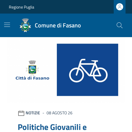
Vai ai contenuti
Vai al footer
Regione Puglia
Comune di Fasano
Comune di Fasano
Ultime notizie
NOTIZIE
08 AGOSTO 26
Politiche Giovanili e